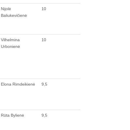
Nijolė
10
Baliukevičienė
Vilhelmina
10
Urbonienė
Elona Rimdeikienė
9,5
Rūta Bylienė
9,5