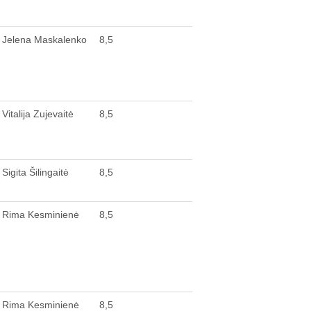
Jelena Maskalenko
8,5
Vitalija Zujevaitė
8,5
Sigita Šilingaitė
8,5
Rima Kesminienė
8,5
Rima Kesminienė
8,5