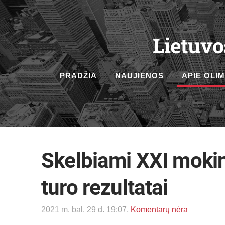
Lietuvo
PRADŽIA
NAUJIENOS
APIE OLI
Skelbiami XXI mokini
turo rezultatai
2021 m. bal. 29 d. 19:07,
Komentarų nėra