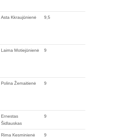
Asta Kkraujūnienė
9,5
Laima Motiejūnienė
9
Polina Žemaitienė
9
Ernestas
9
Šidlauskas
Rima Kesminienė
9