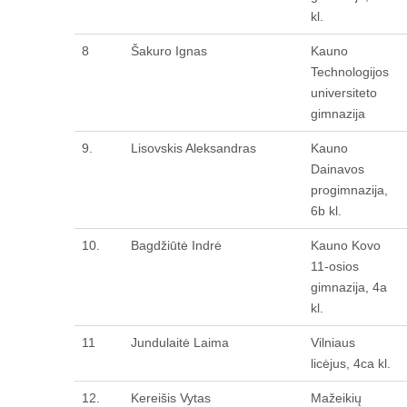
kl.
8
Šakuro Ignas
Kauno
Technologijos
universiteto
gimnazija
9.
Lisovskis Aleksandras
Kauno
Dainavos
progimnazija,
6b kl.
10.
Bagdžiūtė Indrė
Kauno Kovo
11-osios
gimnazija, 4a
kl.
11
Jundulaitė Laima
Vilniaus
licėjus, 4ca kl.
12.
Kereišis Vytas
Mažeikių