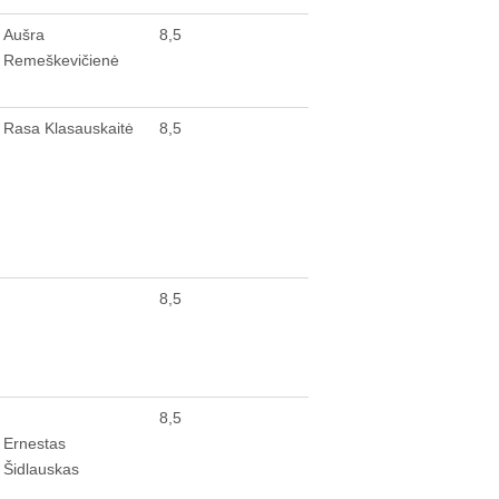
Aušra
8,5
Remeškevičienė
Rasa Klasauskaitė
8,5
8,5
8,5
Ernestas
Šidlauskas