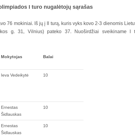
s olimpiados I turo nugalėtojų sąrašas
76 mokiniai. Iš jų į II turą, kuris vyks kovo 2-3 dienomis Liet
nkos g. 31, Vilnius) pateko 37. Nuoširdžiai sveikiname I 
Mokytojas
Balai
Ieva Vedeikytė
10
Ernestas
10
Šidlauskas
Ernestas
10
Šidlauskas