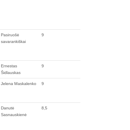
Pasiruošė
9
savarankiškai
Ernestas
9
Šidlauskas
Jelena Maskalenko
9
Danutė
8,5
Sasnauskienė