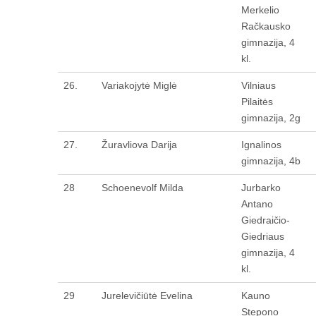
Merkelio
Račkausko
gimnazija, 4
kl.
26.
Variakojytė Miglė
Vilniaus
Pilaitės
gimnazija, 2g
27.
Žuravliova Darija
Ignalinos
gimnazija, 4b
28
Schoenevolf Milda
Jurbarko
Antano
Giedraičio-
Giedriaus
gimnazija, 4
kl.
29
Jurelevičiūtė Evelina
Kauno
Stepono