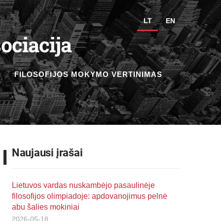
LT
EN
ociacija
FILOSOFIJOS MOKYMO VERTINIMAS
I
Naujausi įrašai
Lietuvos vardas nuskambėjo pasaulinėje
filosofijos olimpiadoje: apdovanojimus pelnė
abu šalies mokiniai
2026-05-18