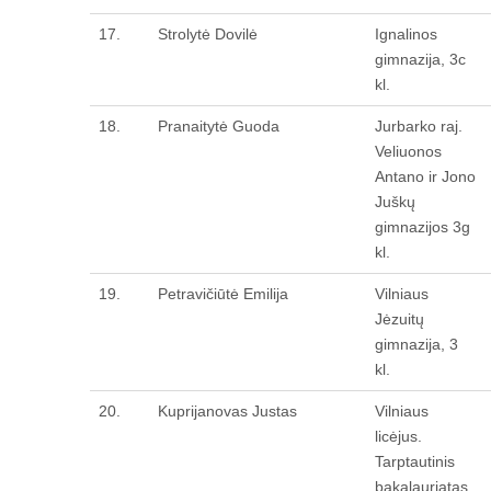
17.
Strolytė Dovilė
Ignalinos
gimnazija, 3c
kl.
18.
Pranaitytė Guoda
Jurbarko raj.
Veliuonos
Antano ir Jono
Juškų
gimnazijos 3g
kl.
19.
Petravičiūtė Emilija
Vilniaus
Jėzuitų
gimnazija, 3
kl.
20.
Kuprijanovas Justas
Vilniaus
licėjus.
Tarptautinis
bakalauriatas,