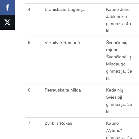
4.
Branickaitė Eugenija
Kauno Jono
Jablonskio
gimnazija 4b
kl.
5.
Vilkoitytė Ramunė
Švenčionių
rajono
Švenčionėlių
Mindaugo
gimnazija. 3a
kl.
6
Petrauskaitė Milda
Kėdainių
Šviesioji
gimnazija, 3a
kl.
7.
Žvirblis Rokas
Kauno
‚Vyturio“
gimnazija, 4c