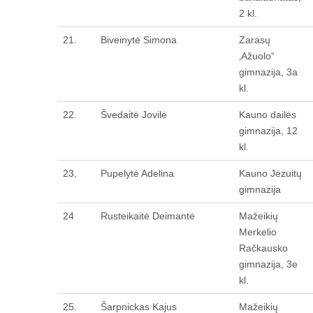
2 kl.
21.
Biveinytė Simona
Zarasų
‚Ažuolo“
gimnazija, 3a
kl.
22.
Švedaitė Jovilė
Kauno dailės
gimnazija, 12
kl.
23,
Pupelytė Adelina
Kauno Jėzuitų
gimnazija
24
Rusteikaitė Deimantė
Mažeikių
Merkelio
Račkausko
gimnazija, 3e
kl.
25.
Šarpnickas Kajus
Mažeikių