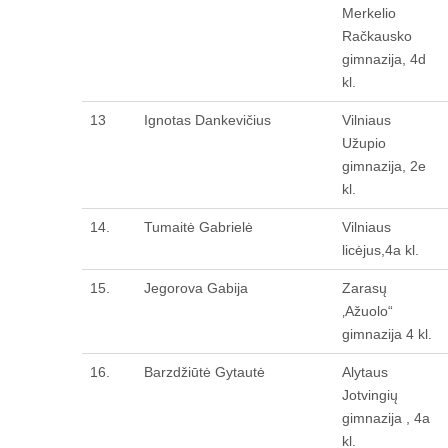
Merkelio
Račkausko
gimnazija, 4d
kl.
13
Ignotas Dankevičius
Vilniaus
Užupio
gimnazija, 2e
kl.
14.
Tumaitė Gabrielė
Vilniaus
licėjus,4a kl.
15.
Jegorova Gabija
Zarasų
‚Ažuolo“
gimnazija 4 kl.
16.
Barzdžiūtė Gytautė
Alytaus
Jotvingių
gimnazija , 4a
kl.