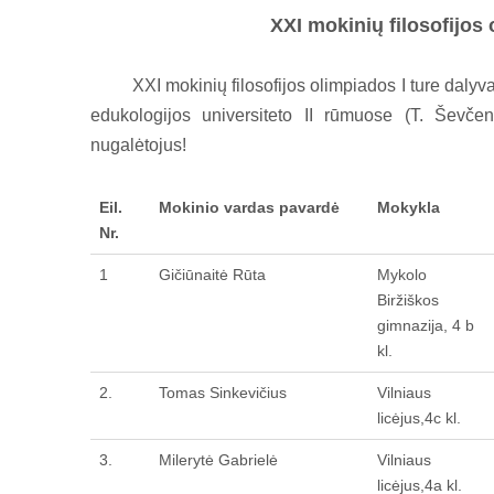
XXI mo
kinių filosofijo
XXI mokinių filosofijos olimpiados I ture dalyvavo 
edukologijos universiteto II rūmuose (T. Ševče
nugalėtojus!
Eil.
Mokinio vardas pavardė
Mokykla
Nr.
1
Gičiūnaitė Rūta
Mykolo
Biržiškos
gimnazija, 4 b
kl.
2.
Tomas Sinkevičius
Vilniaus
licėjus,4c kl.
3.
Milerytė Gabrielė
Vilniaus
licėjus,4a kl.